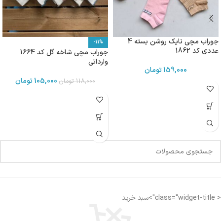
جوراب مچی نایک روشن بسته 4
-11%
عددی کد 1862
جوراب مچی شاخه گل کد 1664
وارداتی
159,000
تومان
105,000
تومان
118,000
تومان
< class="widget-title">سبد خرید