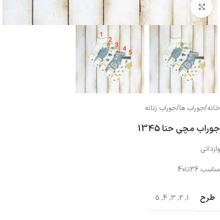
بزرگنمایی تصویر
خانه
/
جوراب ها
/
جوراب زنانه
جوراب مچی حنا 1345
وارداتی
مناسب 36تا40
طرح
5
,
4
,
3
,
2
,
1