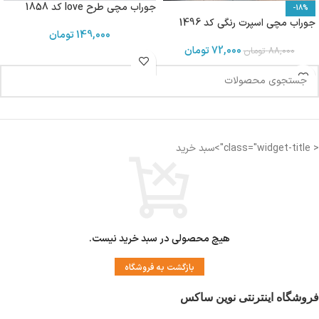
جوراب مچی طرح love کد 1858
-18%
جوراب مچی اسپرت رنگی کد 1496
149,000
تومان
72,000
تومان
88,000
تومان
< class="widget-title">سبد خرید
هیچ محصولی در سبد خرید نیست.
بازگشت به فروشگاه
فروشگاه اینترنتی نوین ساکس