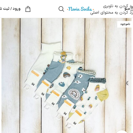
رد کردن به ناوبری
منو
ورود / ثبت نا
رد کردن به محتوای اصلی
ناموجود