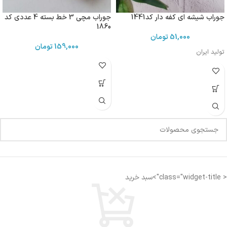
جوراب شیشه ای کفه دار کد1441
جوراب مچی 3 خط بسته 4 عددی کد
1860
51,000
تومان
159,000
تومان
تولید ایران
< class="widget-title">سبد خرید