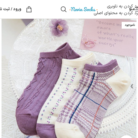
رد کردن به ناوبری
منو
ورود / ثبت نا
رد کردن به محتوای اصلی
ناموجود