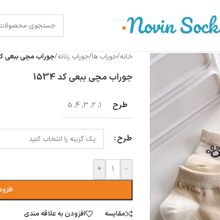
خانه
/
جوراب ها
/
جوراب زنانه
/
جوراب مچی ببعی کد 534
جوراب مچی ببعی کد 1534
طرح
5
,
4
,
3
,
2
,
1
طرح
+
-
افزود
مقایسه
افزودن به علاقه مندی