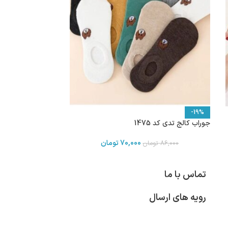
-19%
جوراب کالج تدی کد 1475
70,000
تومان
86,000
تومان
تماس با ما
رویه های ارسال