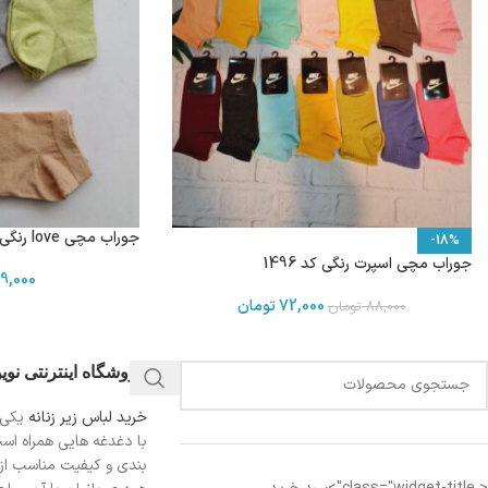
جوراب مچی love رنگی بسته 4 عددی کد 1861
-18%
جوراب مچی اسپرت رنگی کد 1496
9,000
72,000
تومان
88,000
تومان
فروشگاه اینترنتی نو
خرید لباس زیر زنانه
یکی 
با دغدغه هایی همراه اس
بندی و کیفیت مناسب از