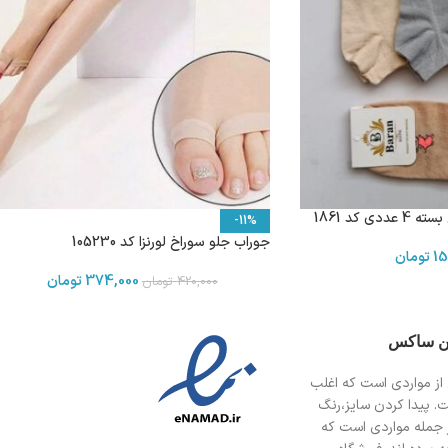
-11%
جوراب جلو سوراخ لورنزا کد 105230
15
تومان
374,000
تومان
420,000
تومان
ین ساکس
از مواردی است
که اغلب
ت. پیدا کردن سایز،رنگ
 جمله مواردی است که