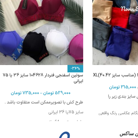
-36%
سوتین اسفنجی فنردار 104628 سایز 36 یا 75
ایرانی
315,000
تومان
529,000
تومان
–
735,000
تومان
سایز بندی زیر را
طرح کش با تصویرممکن است متفاوت باشد .
سایز 75یا 36 ایرانی
نگام عکاسی رنگ واقعی
روشن تر یا تیره تر
طول سوتین :68سانت
دورکمر: 75-79 سانت
ین ساکس