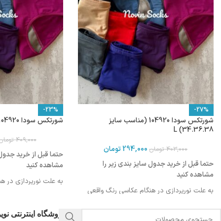
-23%
-27%
شورتکس سودا 104920 (مناسب سایز
شورتکس سودا 104920 (مناسب سایز 40.42)XL
34.36.38) L
409,000
تومان
294,000
تومان
403,000
تومان
حتما قبل از خرید جدول 
حتما قبل از خرید جدول سایز بندی زیر را
مشاهده کنید
مشاهده کنید
به علت نورپردازی در ه
به علت نورپردازی در هنگام عکاسی رنگ واقعی
محصول ممکن است کمی 
محصول ممکن است کمی روشن تر یا تیره تر
باشد
باشد
فروشگاه اینترنتی نو