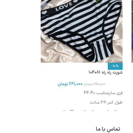
-10%
شورت راه راه 104081
261,000
تومان
290,000
تومان
فری سایزمناسب 40-44
طول کمر 38 سانت
دورتادورکمر در حالت کشیده 96 سانت
تماس با ما