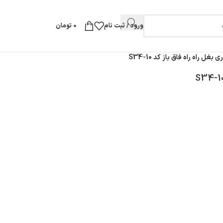
ورود / ثبت نام
0
تومان
غل راه راه فاق باز کد 10-S34