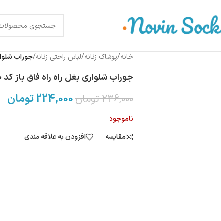
خانه
/
پوشاک زنانه
/
لباس راحتی زنانه
/
جوراب شلواری ب
جوراب شلواری بغل راه راه فاق باز کد 10-S34
224,000
تومان
236,000
تومان
ناموجود
مقایسه
افزودن به علاقه مندی