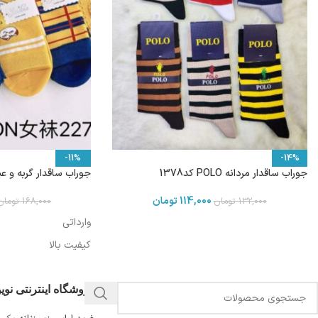
-11%
-14%
جوراب ساقدار مردانه POLO کد1378
جوراب ساقدار گربه و عینک 1344 و
114,000
تومان
132,000
تومان
168,000
تومان
وارداتی
کیفیت بالا
فروشگاه اینترنتی نو