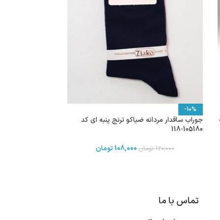
-10%
نگ
جوراب ساقدار مردانه ضیاکو ترنج پنبه ای کد
105180-118
108,000
تومان
120,000
تومان
تماس با ما