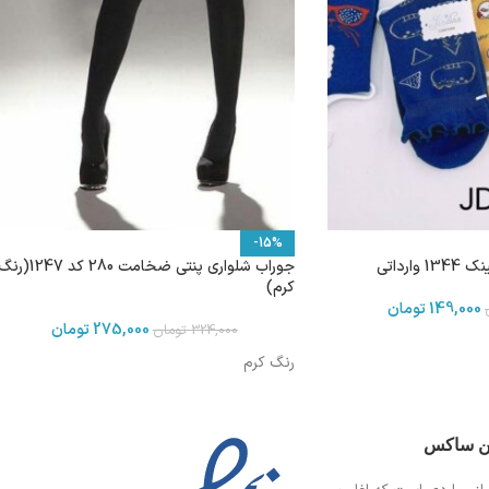
-15%
ارداتی
جوراب شلواری پنتی ضخامت 280 کد 1247(ر
کرم)
149,000
تومان
275,000
تومان
324,000
تومان
رنگ کرم
ین ساکس