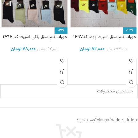
-17%
-13%
جوراب نیم ساق اسپرت پوما کد1497
جوراب نیم ساق رنگی اسپرت کد 1494
82,000
تومان
78,000
تومان
94,000
تومان
94,000
تومان
< class="widget-title">سبد خرید