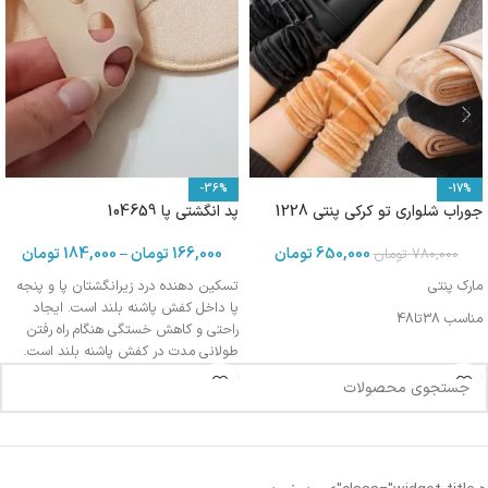
-36%
-17%
جوراب شلواری تو کرکی پنتی 1228
پد انگشتی پا 104659
650,000
تومان
166,000
تومان
–
184,000
تومان
780,000
تومان
مارک پنتی
تسکین دهنده درد زیرانگشتان پا و پنجه
پا داخل کفش پاشنه بلند است. ایجاد
مناسب 38تا48
راحتی و کاهش خستگی هنگام راه رفتن
طولانی مدت در کفش پاشنه بلند است.
جلوگیری از ایجاد تاول یا پوسته پوسته
شدن سینه پا داخل کفش پاشنه بلند
است.
جنس : نایلون ،پنبه
کاربرد : کفش پاشنه بلند،کفش
مناسب برای محیط : اداری ،خانه،مدرسه