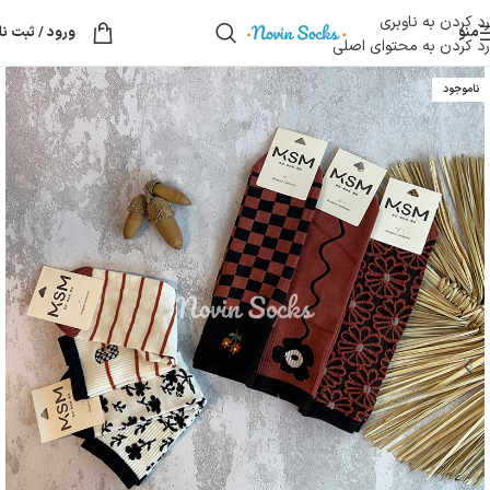
رد کردن به ناوبری
منو
ورود / ثبت نا
رد کردن به محتوای اصلی
ناموجود