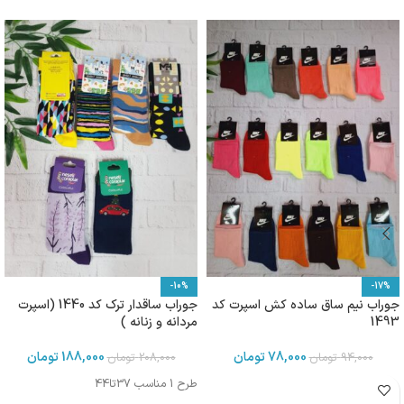
-10%
-17%
جوراب نیم ساق ساده کش اسپرت کد
جوراب ساقدار ترک کد 1440 (اسپرت
1493
مردانه و زنانه )
78,000
تومان
188,000
تومان
94,000
تومان
208,000
تومان
طرح 1 مناسب 37تا44