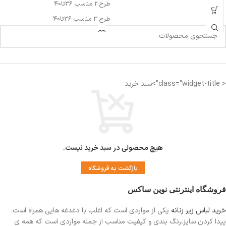
طرح 2 مناسب 36تا40
طرح 3 مناسب 36تا40
طرح 5مناسب 37تا44
طرح 6 مناسب 37تا44
< class="widget-title">سبد خرید
هیچ محصولی در سبد خرید نیست.
بازگشت به فروشگاه
فروشگاه اینترنتی نوین ساکس
خرید لباس زیر زنانه
یکی از مواردی است
که اغلب با دغدغه هایی همراه است.
پیدا کردن سایز،رنگ بندی و کیفیت مناسب از جمله مواردی است که همه ی