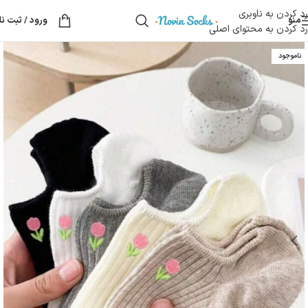
رد کردن به ناوبری
منو
ورود / ثبت نا
رد کردن به محتوای اصلی
ناموجود