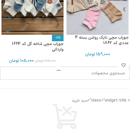
جوراب مچی نایک روشن بسته 4
-11%
عددی کد 1862
جوراب مچی شاخه گل کد 1664
وارداتی
159,000
تومان
105,000
تومان
118,000
تومان
< class="widget-title">سبد خرید