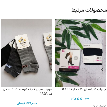
محصولات مرتبط
جوراب شیشه ای کفه دار کد1441
جوراب مچی نایک تیره بسته 4 عددی
کد 1859
51,000
تومان
159,000
تومان
تولید ایران