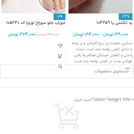
-11%
-36%
پد انگشتی پا 104659
جوراب جلو سوراخ لورنزا کد 105230
166,000
تومان
–
184,000
تومان
374,000
تومان
420,000
تومان
تسکین دهنده درد زیرانگشتان پا و پنجه
پا داخل کفش پاشنه بلند است. ایجاد
راحتی و کاهش خستگی هنگام راه رفتن
طولانی مدت در کفش پاشنه بلند است.
جلوگیری از ایجاد تاول یا پوسته پوسته
شدن سینه پا داخل کفش پاشنه بلند
است.
جنس : نایلون ،پنبه
کاربرد : کفش پاشنه بلند،کفش
مناسب برای محیط : اداری ،خانه،مدرسه
< class="widget-title">سبد خرید
و دانشگاه
مناسب برای : آقایان و خانم ها
سایز : فری سایز