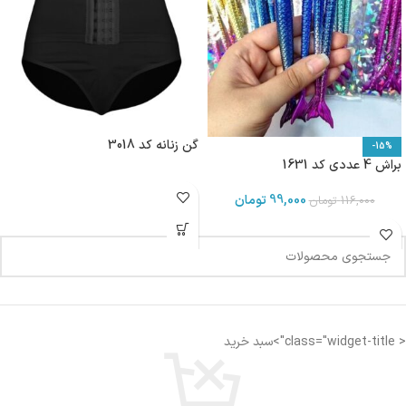
گن زنانه کد 3018
-15%
براش 4 عددی کد 1631
99,000
تومان
116,000
تومان
< class="widget-title">سبد خرید