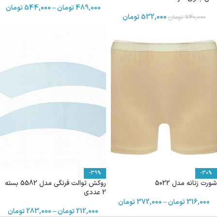
489,000
تومان
–
544,000
تومان
532,000
تومان
740,000
تومان
-39%
-30%
شورت زنانه مدل 5022
روکش توالت فرنگی مدل 5582 بسته
2 عددی
316,000
تومان
–
372,000
تومان
212,000
تومان
–
283,000
تومان