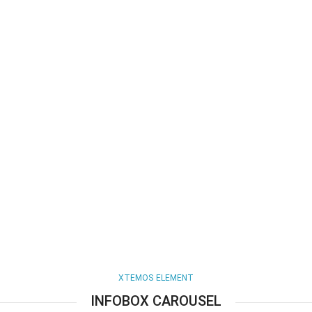
HOVER STYLE
BACKGROUND
Lorem ipsum dolor sit amet,
consectetur adipiscing elit.
XTEMOS ELEMENT
INFOBOX CAROUSEL