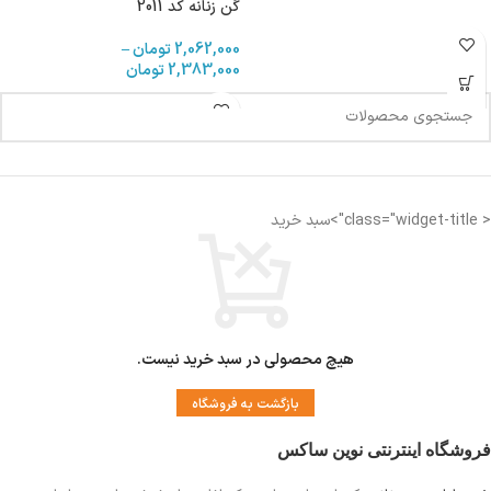
گن زنانه کد 2011
2,062,000
تومان
–
2,383,000
تومان
< class="widget-title">سبد خرید
هیچ محصولی در سبد خرید نیست.
بازگشت به فروشگاه
فروشگاه اینترنتی نوین ساکس