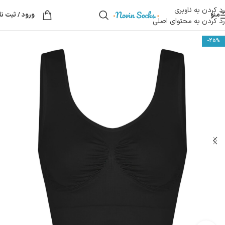
رد کردن به ناوبری
منو
ورود / ثبت نا
رد کردن به محتوای اصلی
-25%