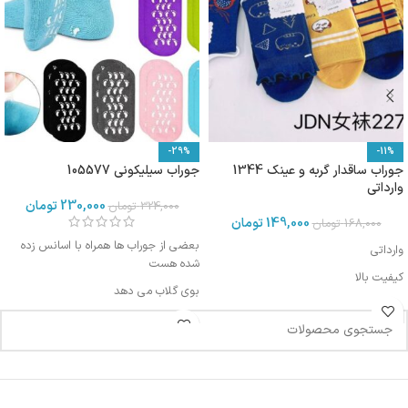
-29%
-11%
جوراب ساقدار گربه و عینک 1344
جوراب سیلیکونی 105577
وارداتی
230,000
تومان
324,000
تومان
149,000
تومان
168,000
تومان
بعضی از جوراب ها همراه با اسانس زده
وارداتی
شده هست
کیفیت بالا
بوی گلاب می دهد