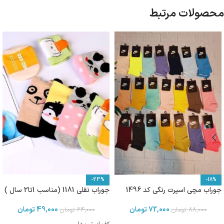
محصولات مرتبط
-23%
-18%
جوراب مچی اسپرت رنگی کد 1496
جوراب نقلی 1181 (مناسب 1تا2 سال )
72,000
تومان
49,000
تومان
88,000
تومان
64,000
تومان