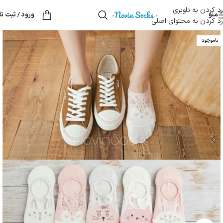
رد کردن به ناوبری
منو
ورود / ثبت نا
رد کردن به محتوای اصلی
ناموجود