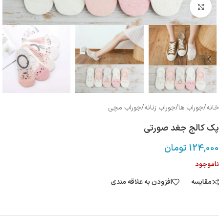
بزرگنمایی تصویر
خانه
/
جوراب ها
/
جوراب زنانه
/
جوراب مچی
پک کالج جغد صورتی
124,000
تومان
ناموجود
مقایسه
افزودن به علاقه مندی