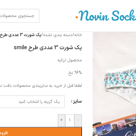
خانه
/
دسته بندی نشده
/
پک شورت 3 عددی طرح smile
پک شورت 3 عددی طرح smile
محصول ترکیه
96% نخ
لطفا قبل از خرید به سایزبندی محصولات دقت نم
سایز
+
-
افزود