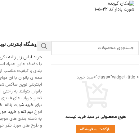
شورت پادار کد 105022
فروشگاه اینترنتی نو
خرید لباس زیر زنانه
یکی 
با دغدغه هایی همراه اس
بندی و کیفیت مناسب از
< class="widget-title">سبد خرید
همه ی بانوان با آن مواجه
اینترنتی نوین ساکس شرای
بانوان بتوانند به راحتی 
تنه و جوراب های فانتزی ر
برای
خرید شورت زنانه،
خر
انواع
نیم تنه
و
خرید جورا
هیچ محصولی در سبد خرید نیست.
به دسته بندی های موجو
و طرح های مورد نظر خود 
بازگشت به فروشگاه