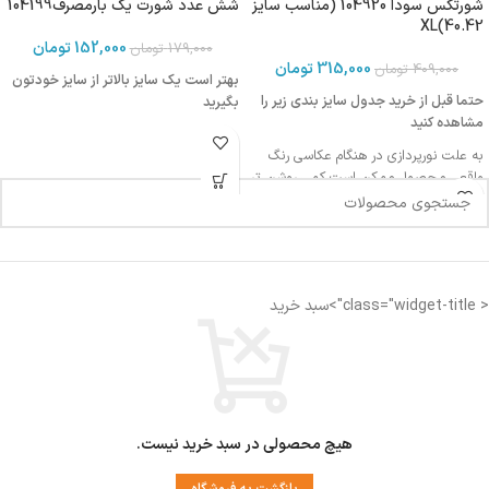
شورتکس سودا 104920 (مناسب سایز
شش عدد شورت یک بارمصرف104199
40.42)XL
152,000
تومان
179,000
تومان
315,000
تومان
409,000
تومان
بهتر است یک سایز بالاتر از سایز خودتون
حتما قبل از خرید جدول سایز بندی زیر را
بگیرید
مشاهده کنید
به علت نورپردازی در هنگام عکاسی رنگ
واقعی محصول ممکن است کمی روشن تر
یا تیره تر باشد
اندازه کمر: 32 سانتی متر
< class="widget-title">سبد خرید
اندازه فاق : 27-28 سانتی متر
فاق بلند
مناسب دوران قاعدگی
دارای لایه ضد رطوبت جهت جلوگیری از نم
زدگی
هیچ محصولی در سبد خرید نیست.