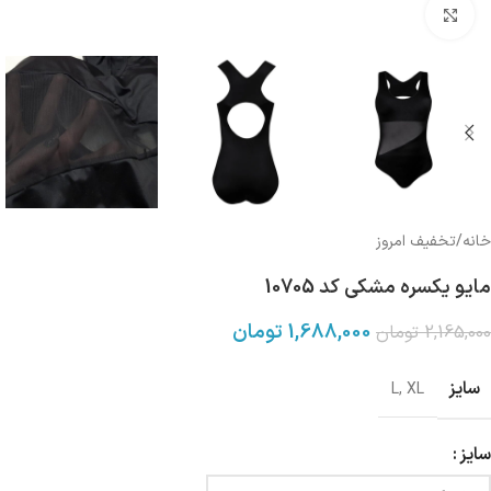
بزرگنمایی تصویر
خانه
/
تخفیف امروز
مایو یکسره مشکی کد 10705
1,688,000
تومان
2,165,000
تومان
سایز
L
,
XL
سایز