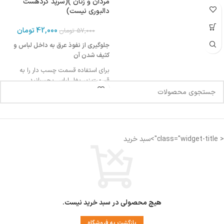
مردان و زنان )(سرپد گردهست
دالبوری نیست)
42,000
تومان
57,000
تومان
جلوگیری از نفوذ عرق به داخل لباس و
کثیف شدن آن
برای استفاده قسمت چسب دار را به
قسمت زیر بغل لباس بچسبانید
برای آشنایی با شیوه استفاده ویدیو زیر را
مشاهده کنید
قابل استفاده برای خانم ها و آقایان
< class="widget-title">سبد خرید
هیچ محصولی در سبد خرید نیست.
بازگشت به فروشگاه