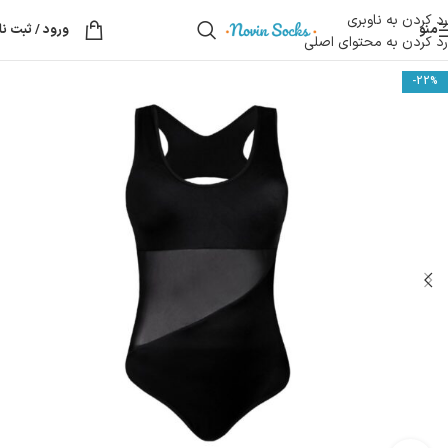
رد کردن به ناوبری
منو
ورود / ثبت نا
رد کردن به محتوای اصلی
-22%