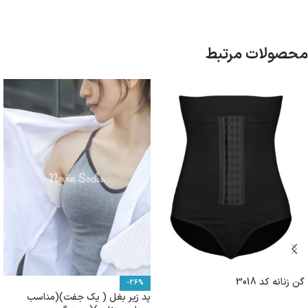
محصولات مرتبط
گن زنانه کد 3018
-26%
پد زیر بغل ( یک جفت)(مناسب