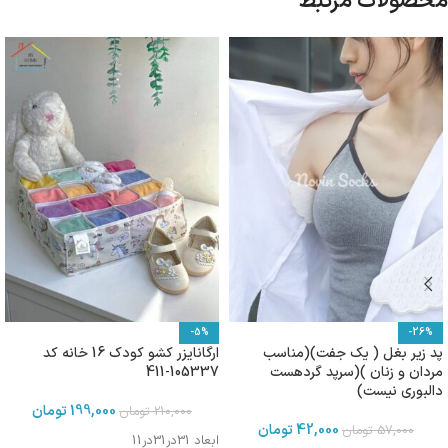
محصولات مرتبط
-5%
-26%
پد زیر بغل ( یک جفت)(مناسب
ارگانایزر کشو کودک 16 خانه کد
مردان و زنان )(سرپد گردهست
105337-411
دالبوری نیست)
199,000
تومان
210,000
تومان
42,000
تومان
57,000
تومان
ابعاد 31در31در11