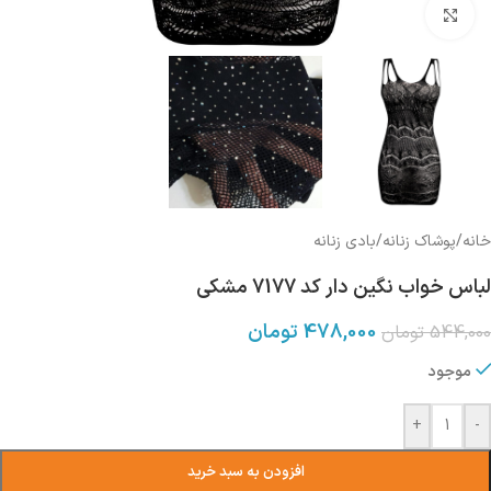
بزرگنمایی تصویر
خانه
/
پوشاک زنانه
/
بادی زنانه
لباس خواب نگین دار کد 7177 مشکی
478,000
تومان
544,000
تومان
موجود
+
-
افزودن به سبد خرید