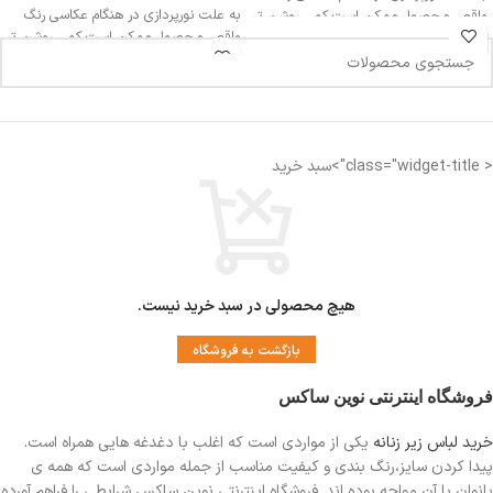
به علت نورپردازی در هنگام عکاسی رنگ
واقعی محصول ممکن است کمی روشن تر
واقعی محصول ممکن است کمی روشن تر
یا تیره تر باشد
یا تیره تر باشد
اندازه کمر: 32 سانتی متر
< class="widget-title">سبد خرید
اندازه فاق : 27-28 سانتی متر
فاق بلند
مناسب دوران قاعدگی
دارای لایه ضد رطوبت جهت جلوگیری از نم
زدگی
هیچ محصولی در سبد خرید نیست.
بازگشت به فروشگاه
فروشگاه اینترنتی نوین ساکس
خرید لباس زیر زنانه
یکی از مواردی است
که اغلب با دغدغه هایی همراه است.
پیدا کردن سایز،رنگ بندی و کیفیت مناسب از جمله مواردی است که همه ی
بانوان با آن مواجه بوده اند. فروشگاه اینترنتی نوین ساکس شرایطی را فراهم آورده