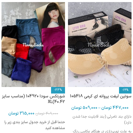
-23%
-19%
سوتین لیفت پروانه ای کرمی 105418
شورتکس سودا 104920 (مناسب سایز
40.42)XL
447,000
تومان
–
509,000
تومان
315,000
تومان
409,000
تومان
دارای بند نامرئی (بند قابلیت جدا شدن
حتما قبل از خرید جدول سایز بندی زیر را
دارد)
مشاهده کنید
به علت نورپردازی در هنگام عکاسی رنگ