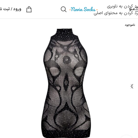
رد کردن به ناوبری
منو
ورود / ثبت نا
رد کردن به محتوای اصلی
ناموجود