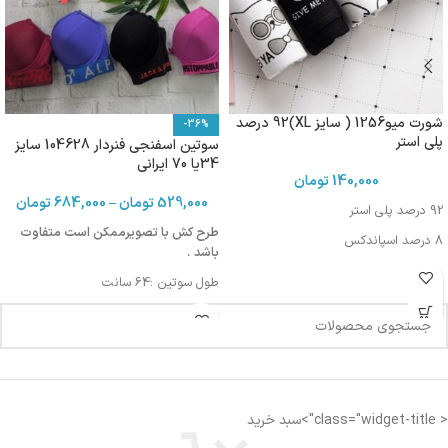
شورت میو1256 ( سایز XL)92 درصد
-36%
پلی استر
سوتین اسفنجی فنردار 104628 سایز
34یا 70 ایرانی
140,000
تومان
529,000
تومان
–
684,000
تومان
92 درصد پلی استر
طرح کش با تصویرممکن است متفاوت
8 درصد اسپاندکس
باشد .
طول سوتین :64 سانت
دورکمر: 70-74 سانت
دورسینه :81-85
< class="widget-title">سبد خرید