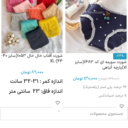
شورت آفتاب خال خال 1053(سایز 40-
-23%
44) XL
شورت سورمه ای کد 1483(سایز
xl)پارچه گیاهی
89,000
تومان
130,000
تومان
169,000
تومان
اندازه کمر : 31-32 سانت
92 درصد پلی استر (پلاستیک)
اندازه فاق: 23 سانتی متر
8 درصد اسپاندکس