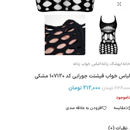
بزرگنمایی تصویر
خانه
/
پوشاک زنانه
/
لباس خواب زنانه
لباس خواب فیشنت جورابی کد 107120 مشکی
212,000
تومان
236,000
تومان
ناموجود
مقایسه
افزودن به علاقه مندی
نظرات (0)