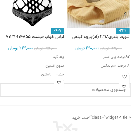
-40%
-23%
شورت بامزی1298 (xl)پارچه گیاهی
لباس خواب فیشنت 104855-7039
130,000
تومان
213,000
تومان
169,000
تومان
356,000
تومان
92درصد پلی استر
یقه گرد
8 درصد اسپاندکس
بدون آستین
جنس : الاستین
طرح‌دار
مناسب برای سایز بدن ۳۶ الی ۴۰
< class="widget-title">سبد خرید