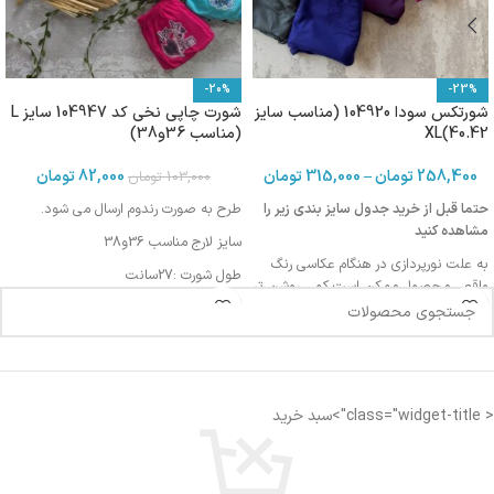
-20%
-23%
شورتکس سودا 104920 (مناسب سایز
شورت چاپی نخی کد 104947 سایز L
40.42)XL
(مناسب 36و38)
258,400
تومان
–
315,000
تومان
82,000
تومان
103,000
تومان
حتما قبل از خرید جدول سایز بندی زیر را
طرح به صورت رندوم ارسال می شود.
مشاهده کنید
سایز لارج مناسب 36و38
به علت نورپردازی در هنگام عکاسی رنگ
طول شورت :27سانت
واقعی محصول ممکن است کمی روشن تر
یا تیره تر باشد
طول فاق : 23 سانت
دورتادورکمردرحالت کشیده:69 سانت
اندازه کمر: 32 سانتی متر
< class="widget-title">سبد خرید
اندازه فاق : 27-28 سانتی متر
فاق بلند