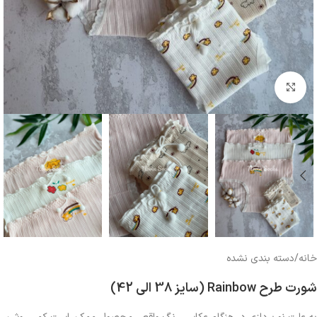
بزرگنمایی تصویر
خانه
/
دسته بندی نشده
شورت طرح Rainbow (سایز 38 الی 42)