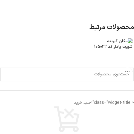
محصولات مرتبط
شورت پادار کد 105022
< class="widget-title">سبد خرید