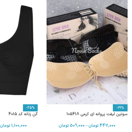
-25%
-19%
سوتین لیفت پروانه ای کرمی 105418
گن زنانه کد 4015
447,000
تومان
–
509,000
تومان
1,100,000
تومان