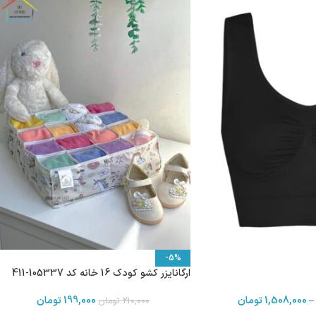
-5%
ارگانایزر کشو کودک 16 خانه کد 105337-411
–
1,508,000
تومان
199,000
تومان
210,000
تومان