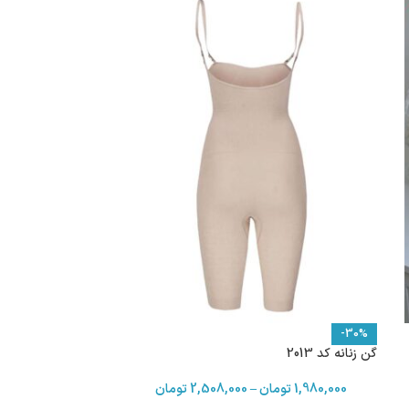
-30%
گن زنانه کد 2013
1,980,000
تومان
–
2,508,000
تومان