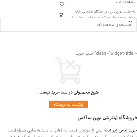
مشاهده کنید
به علت نورپردازی در هنگام عکاسی رنگ
واقعی محصول ممکن است کمی روشن تر
یا تیره تر باشد
اندازه کمر: 32 سانتی متر
< class="widget-title">سبد خرید
اندازه فاق : 27-28 سانتی متر
فاق بلند
مناسب دوران قاعدگی
دارای لایه ضد رطوبت جهت جلوگیری از نم
زدگی
هیچ محصولی در سبد خرید نیست.
بازگشت به فروشگاه
فروشگاه اینترنتی نوین ساکس
خرید لباس زیر زنانه
یکی از مواردی است
که اغلب با دغدغه هایی همراه است.