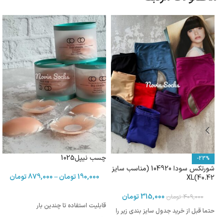
چسب نیپل1025
-23%
شورتکس سودا 104920 (مناسب سایز
190,000
تومان
–
879,000
تومان
40.42)XL
315,000
تومان
409,000
تومان
قابلیت استفاده تا چندین بار
حتما قبل از خرید جدول سایز بندی زیر را