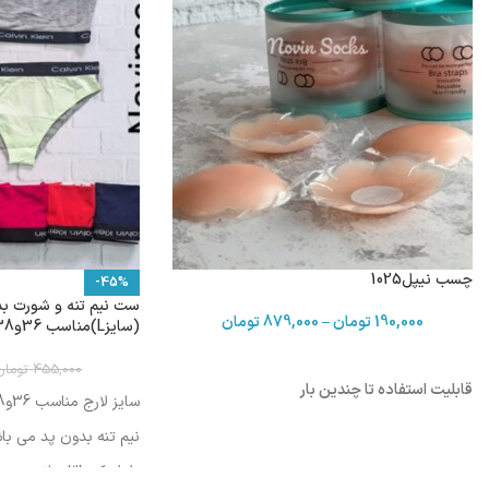
چسب نیپل1025
-45%
190,000
تومان
–
879,000
تومان
(سایزL)مناسب 36و38
455,000
تومان
قابلیت استفاده تا چندین بار
سایز لارج مناسب 36و38
نیم تنه بدون پد می باش
طول کمر31 سانت