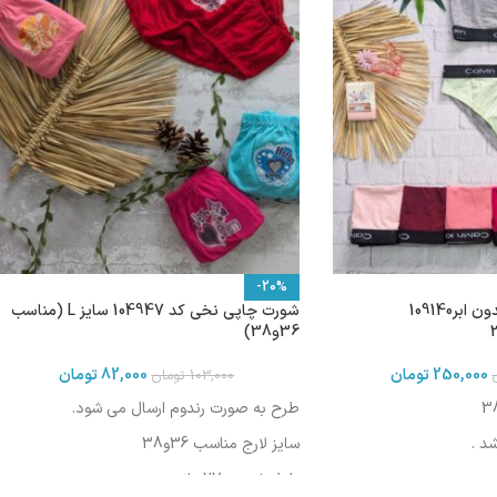
-20%
ست نیم تنه و شورت بدون ابر109140
شورت چاپی نخی کد 104947 سایز L (مناسب
36و38)
250,000
تومان
82,000
تومان
103,000
تومان
طرح به صورت رندوم ارسال می شود.
د .
سایز لارج مناسب 36و38
طول شورت :27سانت