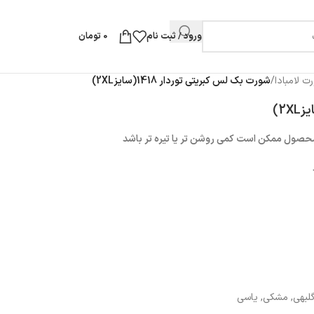
ورود / ثبت نام
0
تومان
ت لامبادا
/
شورت بک لس کبریتی توردار 1418(سایز2XL)
محصول ممکن است کمی روشن تر یا تیره تر باشد
لبهی
,
مشکی
,
یاسی