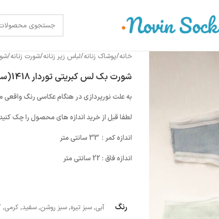
خانه
/
پوشاک زنانه
/
لباس زیر زنانه
/
شورت زنانه
/
شور
شورت بک لس کبریتی توردار 1418(سایز2XL)
به علت نورپردازی در هنگام عکاسی رنگ واقعی 
لطفا قبل از خرید اندازه های محصول را چک کنید
اندازه کمر : 33 سانتی متر
اندازه فاق : 22 سانتی متر
رنگ
آبی
,
سبز تیره
,
سبز روشن
,
سفید
,
کرمی
,
گ