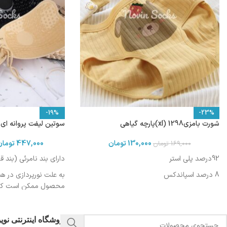
-19%
-23%
شورت بامزی1298 (xl)پارچه گیاهی
سوتین لیفت پروانه ای کرمی
130,000
تومان
447,000
تومان
169,000
تومان
92درصد پلی استر
دارای بند نامرئی (بند 
8 درصد اسپاندکس
به علت نورپردازی در ه
محصول ممکن است کمی 
باشد
فروشگاه اینترنتی نو