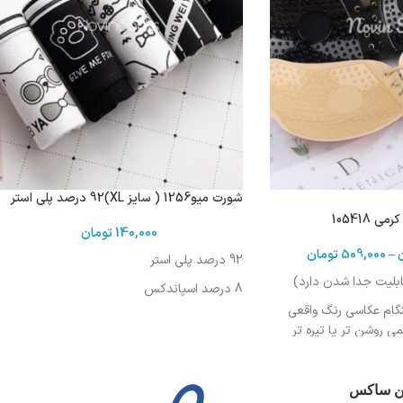
شورت میو1256 ( سایز XL)92 درصد پلی استر
 105418
140,000
تومان
–
509,000
تومان
92 درصد پلی استر
قابلیت جدا شدن دارد)
8 درصد اسپاندکس
نگام عکاسی رنگ واقعی
روشن تر یا تیره تر
ین ساکس