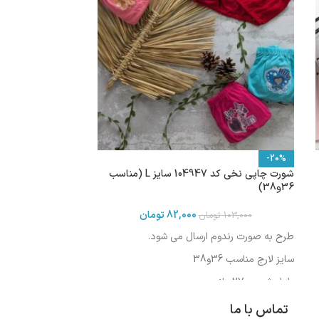
-20%
شورت چاپی نخی کد 104947 سایز L (مناسب
36و38)
82,000
تومان
103,000
تومان
طرح به صورت رندوم ارسال می شود.
سایز لارج مناسب 36و38
طول شورت :27سانت
طول فاق : 23 سانت
تماس با ما