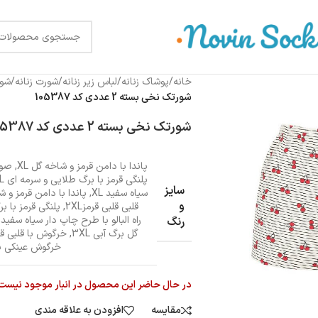
خانه
/
پوشاک زنانه
/
لباس زیر زنانه
/
شورت زنانه
/
شور
شورتک نخی بسته 2 عددی کد 105387
شورتک نخی بسته 2 عددی کد 105387
پاندا با دامن قرمز و شاخه گل XL
,
صورت
پلنگی قرمز با برگ طلایی و سرمه ای XL
سایز
سیاه سفید XL
,
پاندا با دامن قرمز و شاخ
و
قلبی قلبی قرمز2XL
,
پلنگی قرمز با بر
راه البالو با طرح چاپ دار سیاه سفید 2XL
رنگ
گل برگ آبی 3XL
,
خرگوش با قلبی قلبی
خرگوش عینکی با چ
در حال حاضر این محصول در انبار موجود نیست
مقایسه
افزودن به علاقه مندی