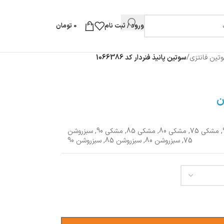
ورود / ثبت نام
0
تومان
تین فانتزی
/
سوتین پانیذ فنردار کد 1066386
ن
,
مشکی 75
,
مشکی 80
,
مشکی 85
,
مشکی 90
,
سبزروشن
75
,
سبزروشن 80
,
سبزروشن 85
,
سبزروشن 90