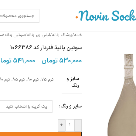
خانه
/
پوشاک زنانه
/
لباس زیر زنانه
/
سوتین زنانه
/
سو
سوتین پانیذ فنردار کد 1066386
530,000
تومان
–
541,000
توما
سایز و
کرم 75
,
کرم 80
,
کرم 85
,
کرم 90
رنگ
سایز و رنگ
+
-