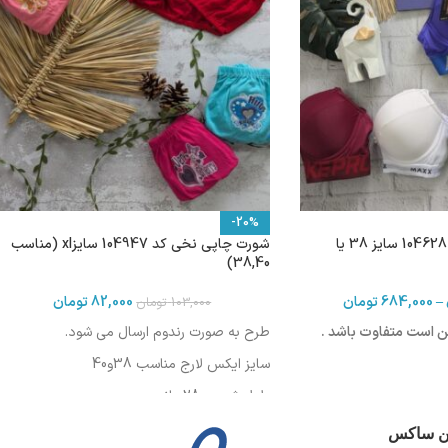
-20%
سوتین اسفنجی فنردار 104628 سایز 38 یا
شورت چاپی نخی کد 104947 سایزxl (مناسب
38,40)
–
684,000
تومان
82,000
تومان
103,000
تومان
 است متفاوت باشد .
طرح به صورت رندوم ارسال می شود.
سایز ایکس لارج مناسب 38و40
طول شورت :28سانت
طول فاق : 24 سانت
ین ساکس