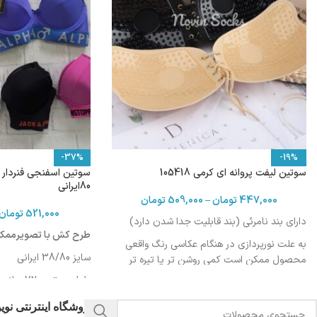
-37%
-19%
سوتین لیفت پروانه ای کرمی 105418
80ایرانی
447,000
تومان
–
509,000
تومان
521,000
تومان
دارای بند نامرئی (بند قابلیت جدا شدن دارد)
طرح کش با تصویرممکن
به علت نورپردازی در هنگام عکاسی رنگ واقعی
سایز 38/80 ایرانی
محصول ممکن است کمی روشن تر یا تیره تر
باشد
طول سوتین :72 سانت
دورکمر: 80-84 سانت
فروشگاه اینترنتی نو