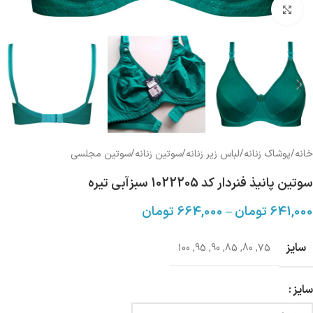
بزرگنمایی تصویر
خانه
/
پوشاک زنانه
/
لباس زیر زنانه
/
سوتین زنانه
/
سوتین مجلسی
سوتین پانیذ فنردار کد 1022205 سبزآبی تیره
641,000
تومان
–
664,000
تومان
سایز
100
,
95
,
90
,
85
,
80
,
75
سایز