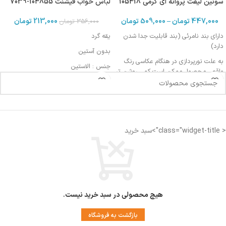
سوتین لیفت پروانه ای کرمی 105418
لباس خواب فیشنت 104855-7039
447,000
تومان
–
509,000
تومان
213,000
تومان
356,000
تومان
دارای بند نامرئی (بند قابلیت جدا شدن
یقه گرد
دارد)
بدون آستین
به علت نورپردازی در هنگام عکاسی رنگ
جنس : الاستین
واقعی محصول ممکن است کمی روشن تر
یا تیره تر باشد
طرح‌دار
مناسب برای سایز بدن ۳۶ الی ۴۰
< class="widget-title">سبد خرید
هیچ محصولی در سبد خرید نیست.
بازگشت به فروشگاه