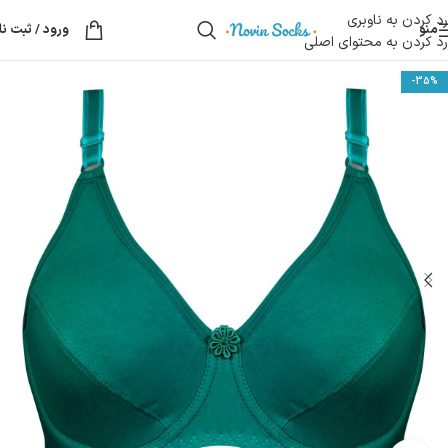
رد کردن به ناوبری
منو
ورود / ثبت نا
رد کردن به محتوای اصلی
-35%