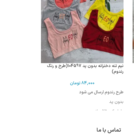
نیم تنه دخترانه بدون پد 104597(طرح و رنگ
رندوم)
84,000
تومان
طرح رندوم ارسال می شود
بدون پد
طول کمر:25 سانت
دورتادورکمردرحالت کشیده :68 سانت
تماس با ما