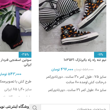
-35%
-11%
نیم تنه راه راه باابرنازک 103521
ایرانی
496,000
تومان
558,000
تومان
543,000
تومان
سایز 75 : طول کمر 30 سانت ، دورتادورکمر
طرح کش با تصویرممکن
درحالت کش اومده 80 سانت
سایز 40یا 85 ایرانی
سایز 80 :طول کمر 31 سانت ، دورتادورکمر
درحالت کش اومده 84 سانت
طول سوتین :76 سانت
سایز 85:طول کمر 32 سانت ، دورتادورکمر
دورکمر: 85-89 سانت
فروشگاه اینترنتی نو
درحالت کش اومده 86 سانت