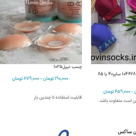
چسب نیپل1025
سوتین اسفنجی فنردار 104628 سایز40 یا 85
190,000
تومان
–
879,000
تومان
–
659,000
تومان
قابلیت استفاده تا چندین بار
 است متفاوت باشد .
ین ساکس