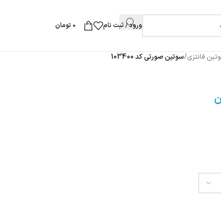
ورود / ثبت نام
0
تومان
تین فانتزی
/
سوتین صورتی کد 103400
ن