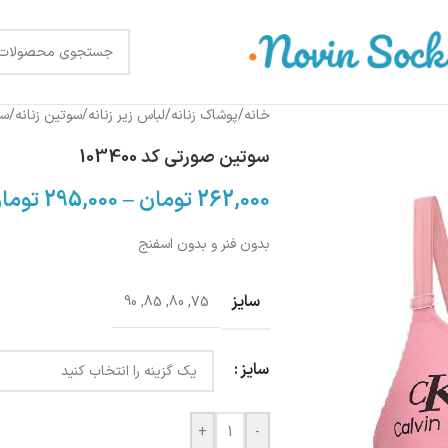
خانه
/
پوشاک زنانه
/
لباس زیر زنانه
/
سوتین زنانه
/
سو
سوتین صورتی کد 103400
262,000
تومان
–
295,000
توما
بدون فنر و بدون اسفنج
سایز
90
,
85
,
80
,
75
سایز
+
-