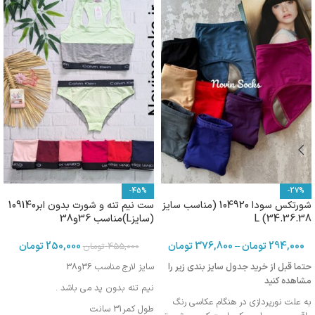
-45%
-27%
شورتکس سودا 104920 (مناسب سایز
ست نیم تنه و شورت بدون ابر109140
34.36.38) L
(سایزL)مناسب 36و38
294,000
تومان
–
376,800
تومان
250,000
تومان
455,000
تومان
حتما قبل از خرید جدول سایز بندی زیر را
سایز لارج مناسب 36و38
مشاهده کنید
نیم تنه بدون پد می باشد .
به علت نورپردازی در هنگام عکاسی رنگ
طول کمر31 سانت