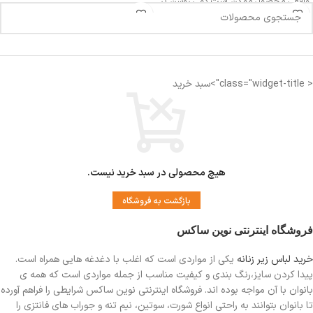
واقعی محصول ممکن است کمی روشن تر
یا تیره تر باشد
دورتادورکمر درحالت کشیده 70 سانت
طول شورت 33 سانت
اندازه کمر: 29 الی 30 سانتی متر
دورتادورشورت 70 سانت
اندازه فاق : 22 الی 23 سانتی متر
< class="widget-title">سبد خرید
فاق بلند
مناسب دوران قاعدگی
دارای لایه ضد رطوبت جهت جلوگیری از نم
زدگی
هیچ محصولی در سبد خرید نیست.
بازگشت به فروشگاه
فروشگاه اینترنتی نوین ساکس
خرید لباس زیر زنانه
یکی از مواردی است
که اغلب با دغدغه هایی همراه است.
پیدا کردن سایز،رنگ بندی و کیفیت مناسب از جمله مواردی است که همه ی
بانوان با آن مواجه بوده اند. فروشگاه اینترنتی نوین ساکس شرایطی را فراهم آورده
تا بانوان بتوانند به راحتی انواع شورت، سوتین، نیم تنه و جوراب های فانتزی را