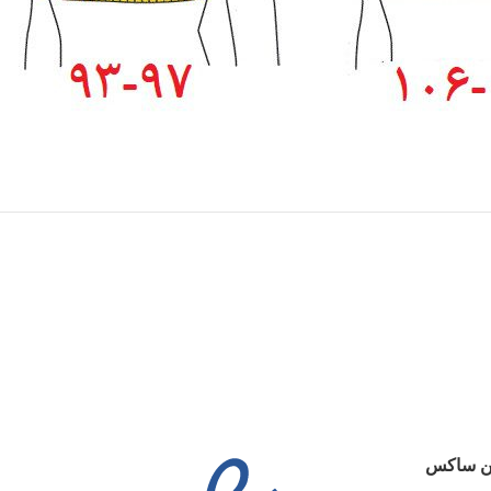
ین ساکس