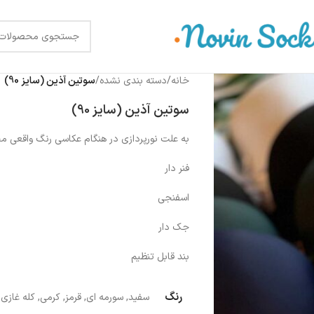
خانه
/
دسته بندی نشده
/
سوتین آذین (سایز 90)
سوتین آذین (سایز 90)
به علت نورپردازی در هنگام عکاسی رنگ واقعی 
فنر دار
اسفنجی
جک دار
بند قابل تنظیم
رنگ
سفید
,
سورمه ای
,
قرمز
,
کرمی
,
کله غازی
,