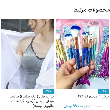
محصولات مرتبط
-26%
-15%
براش 4 عددی کد 1631
پد زیر بغل ( یک جفت)(مناسب
مردان و زنان )(سرپد گردهست
دالبوری نیست)
99,000
تومان
116,000
تومان