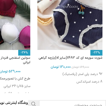
-36%
-23%
شورت سورمه ای کد 1483(سایز xl)پارچه گیاهی
ایرانی
130,000
تومان
169,000
تومان
529,000
تومان
92 درصد پلی استر (پلاستیک)
طرح کش با تصویرممکن
8 درصد اسپاندکس
سایز 75یا 36 ایرانی
طول سوتین :68سانت
دورکمر: 75-79 سانت
فروشگاه اینترنتی نو