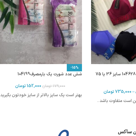
-15%
سوتین اسفنجی فنردار 104628 سایز 36 یا 75
شش عدد شورت یک بارمصرف104199
152,000
تومان
179,000
تومان
–
735,000
تومان
بهتر است یک سایز بالاتر از سایز خودتون بگیرید
 است متفاوت باشد .
ین ساکس