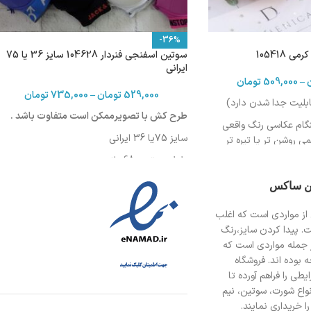
-36%
 105418
سوتین اسفنجی فنردار 104628 سایز 36 یا 75
ایرانی
–
509,000
تومان
529,000
تومان
–
735,000
تومان
قابلیت جدا شدن دارد)
طرح کش با تصویرممکن است متفاوت باشد .
نگام عکاسی رنگ واقعی
سایز 75یا 36 ایرانی
روشن تر یا تیره تر
طول سوتین :68سانت
دورکمر: 75-79 سانت
ین ساکس
دورسینه :86-90
از مواردی است
که اغلب
ت. پیدا کردن سایز،رنگ
 جمله مواردی است که
 بوده اند. فروشگاه
طی را فراهم آورده تا
انواع شورت، سوتین، نیم
ا خریداری نمایند.