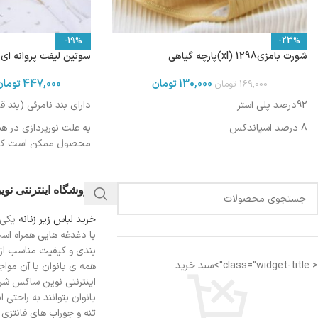
-19%
-23%
شورت بامزی1298 (xl)پارچه گیاهی
سوتین لیفت پروانه ای کرمی
130,000
تومان
447,000
تومان
169,000
تومان
92درصد پلی استر
دارای بند نامرئی (بند 
8 درصد اسپاندکس
به علت نورپردازی در ه
محصول ممکن است کمی 
باشد
فروشگاه اینترنتی نو
خرید لباس زیر زنانه
یکی 
با دغدغه هایی همراه اس
بندی و کیفیت مناسب از
< class="widget-title">سبد خرید
همه ی بانوان با آن مواجه
اینترنتی نوین ساکس شرای
بانوان بتوانند به راحتی 
تنه و جوراب های فانتزی ر