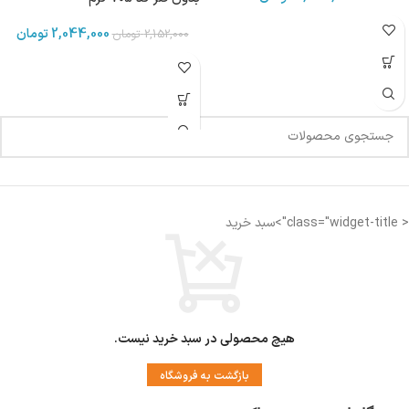
2,044,000
تومان
2,152,000
تومان
< class="widget-title">سبد خرید
هیچ محصولی در سبد خرید نیست.
بازگشت به فروشگاه