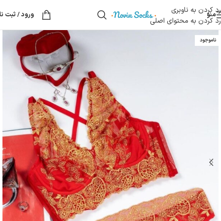
رد کردن به ناوبری
منو
ورود / ثبت نا
رد کردن به محتوای اصلی
ناموجود