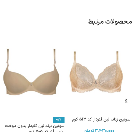
محصولات مرتبط
سوتین زنانه لین فنردار کد 513 کرم
-5%
سوتین برند لین کاپدار بدون دوخت
3,430,000
تومان
بدون فنر کد 705 کرم