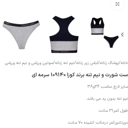
بزرگنمایی تصویر
خانه
/
پوشاک زنانه
/
لباس زیر زنانه
/
نیم تنه زنانه
/
سوتین ورزشی و نیم تنه ورزشی
ست شورت و نیم تنه برند کوزا 109140 سرمه ای
سایز لارج مناسب 36و38
نیم تنه بدون پد می باشد .
طول کمر31 سانت
دورتادورکمر درحالت کشیده 70 سانت