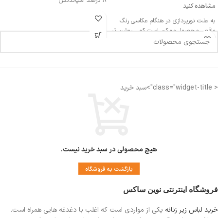
8 درصد اسپاندکس
مشاهده کنید
به علت نورپردازی در هنگام عکاسی رنگ
واقعی محصول ممکن است کمی روشن تر
یا تیره تر باشد
اندازه کمر: 32 سانتی متر
< class="widget-title">سبد خرید
اندازه فاق : 27-28 سانتی متر
فاق بلند
مناسب دوران قاعدگی
دارای لایه ضد رطوبت جهت جلوگیری از نم
زدگی
هیچ محصولی در سبد خرید نیست.
بازگشت به فروشگاه
فروشگاه اینترنتی نوین ساکس
خرید لباس زیر زنانه
یکی از مواردی است
که اغلب با دغدغه هایی همراه است.