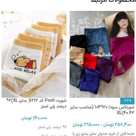
محصولات مرتبط
شورت Pooh کد 1212( سایز XL)92
-23%
درصد پلی استر
شورتکس سودا 104920 (مناسب سایز
40.42)XL
140,000
تومان
258,400
تومان
–
315,000
تومان
92 درصد پلی استر
حتما قبل از خرید جدول سایز بندی زیر را