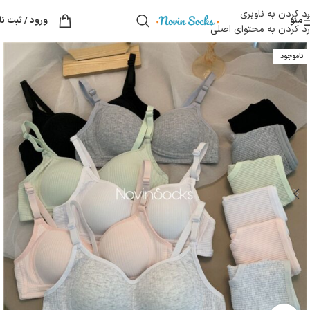
رد کردن به ناوبری
منو
ورود / ثبت نا
رد کردن به محتوای اصلی
ناموجود