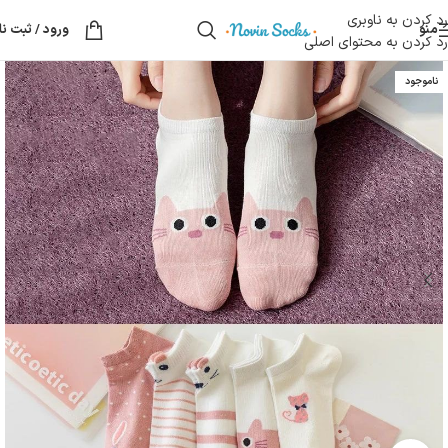
رد کردن به ناوبری
منو
ورود / ثبت نا
رد کردن به محتوای اصلی
ناموجود