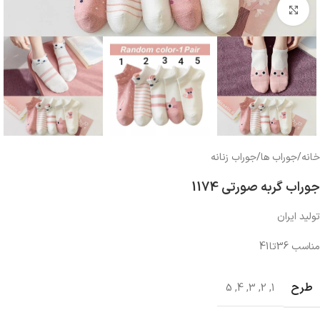
بزرگنمایی تصویر
خانه
/
جوراب ها
/
جوراب زنانه
جوراب گربه صورتی 1174
تولید ایران
مناسب 36تا41
طرح
5
,
4
,
3
,
2
,
1