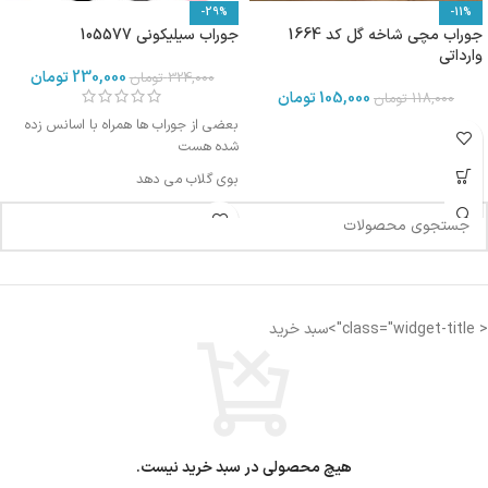
-29%
-11%
جوراب مچی شاخه گل کد 1664
جوراب سیلیکونی 105577
وارداتی
230,000
تومان
324,000
تومان
105,000
تومان
118,000
تومان
بعضی از جوراب ها همراه با اسانس زده
شده هست
بوی گلاب می دهد
< class="widget-title">سبد خرید
هیچ محصولی در سبد خرید نیست.