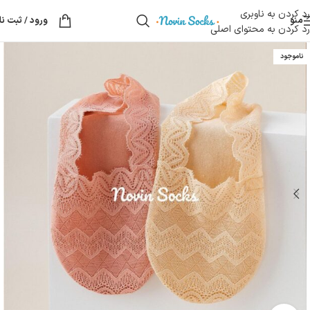
رد کردن به ناوبری
منو
ورود / ثبت نا
رد کردن به محتوای اصلی
ناموجود