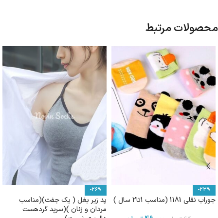
محصولات مرتبط
-26%
-23%
جوراب نقلی 1181 (مناسب 1تا2 سال )
پد زیر بغل ( یک جفت)(مناسب
مردان و زنان )(سرپد گردهست