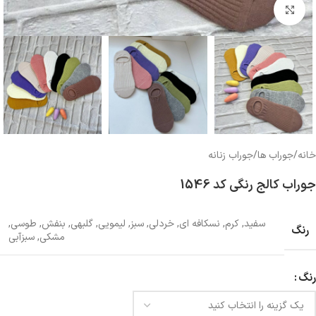
بزرگنمایی تصویر
خانه
/
جوراب ها
/
جوراب زنانه
جوراب کالج رنگی کد 1546
سفید
,
کرم
,
نسکافه ای
,
خردلی
,
سبز
,
لیمویی
,
گلبهی
,
بنفش
,
طوسی
,
رنگ
مشکی
,
سبزآبی
رنگ