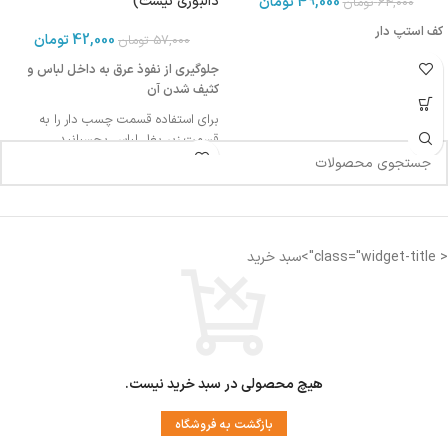
دالبوری نیست)
49,000
تومان
64,000
تومان
کف استپ دار
42,000
تومان
57,000
تومان
جلوگیری از نفوذ عرق به داخل لباس و
کثیف شدن آن
برای استفاده قسمت چسب دار را به
قسمت زیر بغل لباس بچسبانید
برای آشنایی با شیوه استفاده ویدیو زیر را
مشاهده کنید
قابل استفاده برای خانم ها و آقایان
< class="widget-title">سبد خرید
هیچ محصولی در سبد خرید نیست.
بازگشت به فروشگاه