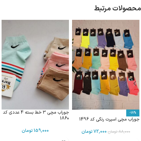
محصولات مرتبط
جوراب مچی 3 خط بسته 4 عددی کد
-18%
1860
جوراب مچی اسپرت رنگی کد 1496
159,000
تومان
72,000
تومان
88,000
تومان