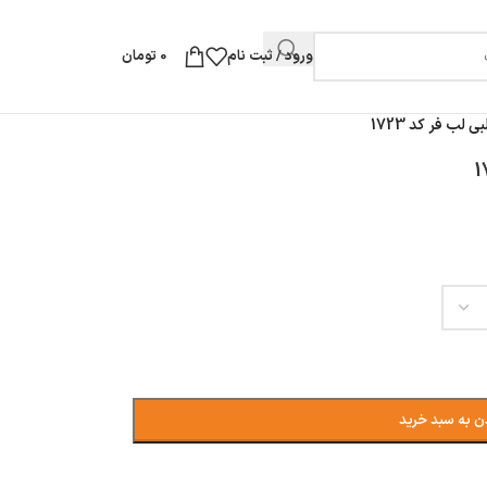
ورود / ثبت نام
0
تومان
لب فر کد 1723
ن به سبد خرید