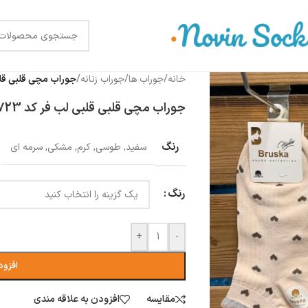
خانه
/
جوراب ها
/
جوراب زنانه
/
جوراب مچی قلبی قلبی 
جوراب مچی قلبی قلبی لب فر کد 1723
رنگ
سفید
,
طوسی
,
کرم
,
مشکی
,
سرمه ای
رنگ
+
-
افزود
مقایسه
افزودن به علاقه مندی