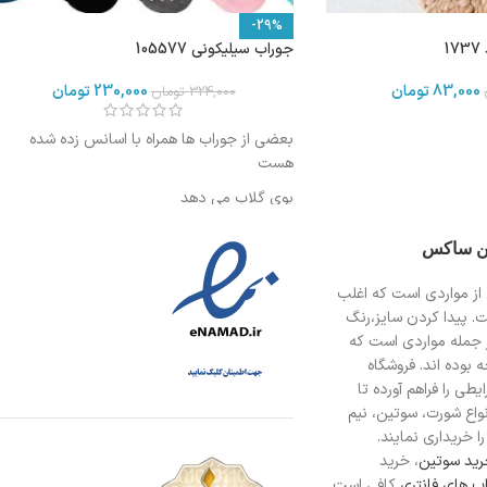
-29%
1
جوراب سیلیکونی 105577
83,000
تومان
230,000
تومان
324,000
تومان
بعضی از جوراب ها همراه با اسانس زده شده
هست
بوی گلاب می دهد
ین ساکس
از مواردی است
که اغلب
ت. پیدا کردن سایز،رنگ
 جمله مواردی است که
 بوده اند. فروشگاه
طی را فراهم آورده تا
انواع شورت، سوتین، نیم
ا خریداری نمایند.
ید سوتین
، خرید
ب های فانتری
کافی است