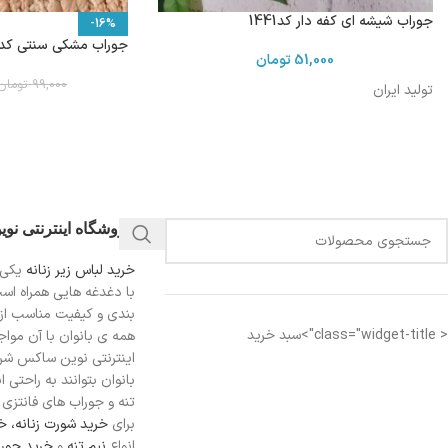
جوراب شیشه ای کفه دار کد1441
-16%
جوراب مشکی سنتی کد 737
51,000
تومان
99,000
تومان
تولید ایران
فروشگاه اینترنتی نو
خرید لباس زیر زنانه
یکی 
با دغدغه هایی همراه اس
بندی و کیفیت مناسب از
< class="widget-title">سبد خرید
همه ی بانوان با آن مواجه
اینترنتی نوین ساکس شرای
بانوان بتوانند به راحتی 
تنه و جوراب های فانتزی ر
برای
خرید شورت زنانه،
خر
انواع
نیم تنه
و
خرید جورا