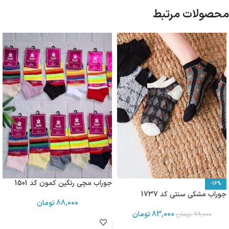
محصولات مرتبط
جوراب مچی رنگین کمون کد 1501
-16%
جوراب مشکی سنتی کد 1737
88,000
تومان
83,000
تومان
99,000
تومان