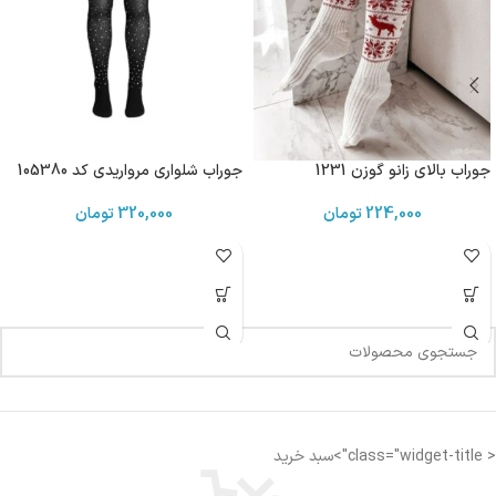
جوراب بالای زانو گوزن 1231
جوراب شلواری مرواریدی کد 105380
224,000
تومان
320,000
تومان
< class="widget-title">سبد خرید